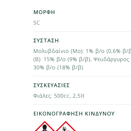
ΜΟΡΦΗ
SC
ΣΥΣΤΑΣΗ
Μολυβδαίνιο (Mo): 1% β/ο (0,6% β/β
(B): 15% β/ο (9% β/β), Ψευδάργυρος 
30% β/ο (18% β/β).
ΣΥΣΚΕΥΑΣΙΕΣ
Φιάλες: 500cc, 2,5lt
ΕΙΚΟΝΟΓΡΑΦΗΣΗ ΚΙΝΔΥΝΟΥ