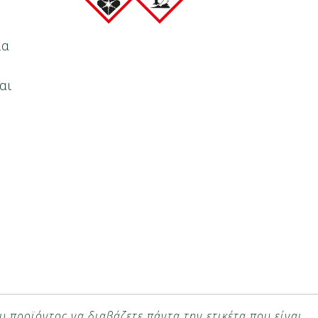
ία
αι
υ προϊόντος να διαβάζετε πάντα την ετικέτα που είναι