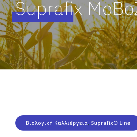
Suprafix MoBo
Βιολογική Καλλιέργεια
,
Suprafix® Line