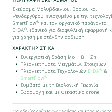
Σκεύασμα Μολυβδαινίου, Βορίου και
Ψευδαργύρου, ενισχυμένο με την τεχνολογ
®
SmartFlow
και τον οργανικό παράγοντα
2
®
E
DA
, ιδανικό για διαφυλλική εφαρμογή κ
για χρήση με στάγδην άρδευση.
ΧΑΡΑΚΤΗΡΙΣΤΙΚΑ
Συνεργιστική δράση Mo + B + Zn
Πλεονεκτήματα Μειγμάτων Στοιχείων
2
®
Πλεονεκτήματα Τεχνολογιών
E
DA
&
®
SmartFlow
Συμβατό με τη Βιολογική Γεωργία
Εφαρμογή και με ψεκαστικό drone
Για οδηγίες ορθολογικής χρήσης και εφαρμογής το