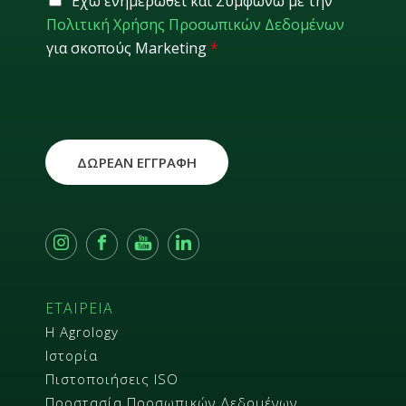
Έχω ενημερωθεί και Συμφωνώ με την
l
D
Πολιτική Χρήσης Προσωπικών Δεδομένων
*
P
για σκοπούς Marketing
*
R
*
ΔΩΡΕΑΝ ΕΓΓΡΑΦΗ
ΕΤΑΙΡΕΙΑ
Η Agrology
Ιστορία
Πιστοποιήσεις ISO
Προστασία Προσωπικών Δεδομένων