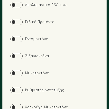
Yes
Απολυμαντικά Εδάφους
Yes
Ειδικά Προιόντα
Yes
Εντομοκτόνα
Yes
Ζιζανιοκτόνα
Yes
Μυκητοκτόνα
Yes
Ρυθμιστές Ανάπτυξης
Yes
Χαλκούχα Μυκητοκτόνα