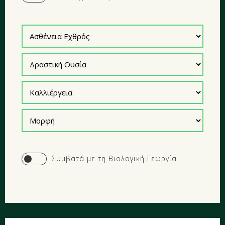
Yes
Συμβατά με τη Βιολογική Γεωργία