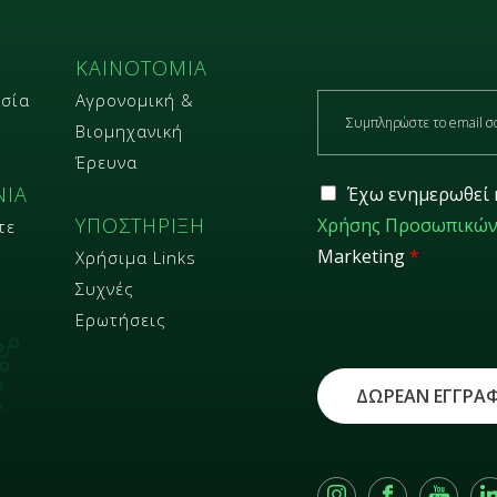
ΚΑΙΝΟΤΟΜΙΑ
E
σία
Αγρονομική &
m
Βιομηχανική
a
Έρευνα
i
G
l
ΝΙΑ
Έχω ενημερωθεί 
D
*
ΥΠΟΣΤΗΡΙΞΗ
Χρήσης Προσωπικών
τε
P
R
Marketing
*
Χρήσιμα Links
*
Συχνές
Ερωτήσεις
ΔΩΡΕΑΝ ΕΓΓΡΑ