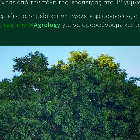
ο
ίνησε από την πόλη της Ιεράπετρας στο 1
γυμνά
φτείτε το σημείο και να βγάλετε φωτογραφίες στ
ι tag την @
Agrology
για να ομορφύνουμε και το