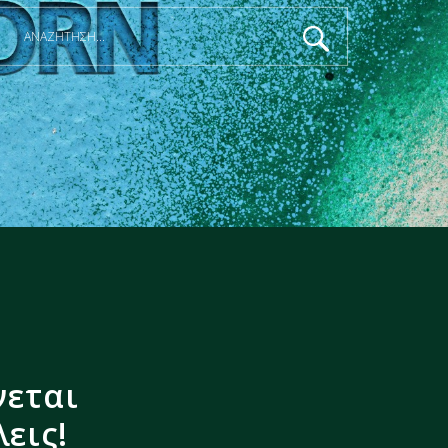
νεται
εις!