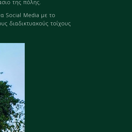
σιο της πόλης.
α Social Media με το
υς διαδικτυακούς τοίχους