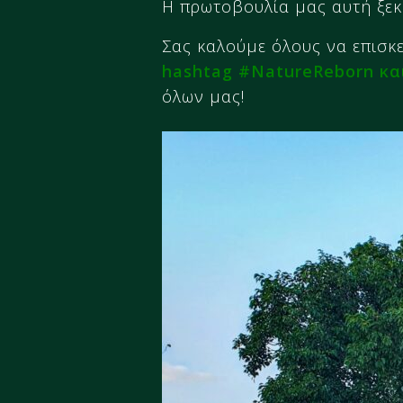
Η πρωτοβουλία μας αυτή ξεκ
Σας καλούμε όλους να επισκε
hashtag #NatureReborn κα
όλων μας!