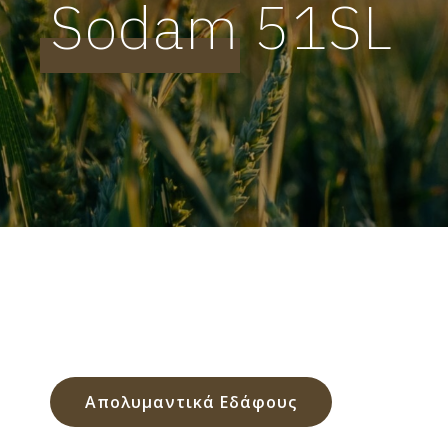
Sodam 51SL
Απολυμαντικά Εδάφους