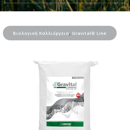
Βιολογική Καλλιέργεια
,
Gravital® Line