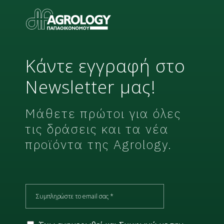
e
t
t
e
r
Κάντε εγγραφή στο
Newsletter μας!
Μάθετε πρώτοι για όλες
τις δράσεις και τα νέα
προϊόντα της Agrology.
E
m
a
i
G