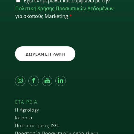
Έχω ενημερωθεί και Συμφωνώ με την
l
D
Πολιτική Χρήσης Προσωπικών Δεδομένων
*
P
για σκοπούς Marketing
*
R
*
ΔΩΡΕΑΝ ΕΓΓΡΑΦΗ
ΕΤΑΙΡΕΙΑ
Η Agrology
Ιστορία
Πιστοποιήσεις ISO
Προστασία Προσωπικών Δεδομένων