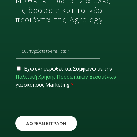
Μάθετε πρώτοι για όλες
τις δράσεις και τα νέα
προϊόντα της Agrology.
E
m
a
i
G
Έχω ενημερωθεί και Συμφωνώ με την
l
D
Πολιτική Χρήσης Προσωπικών Δεδομένων
*
P
για σκοπούς Marketing
*
R
*
ΔΩΡΕΑΝ ΕΓΓΡΑΦΗ