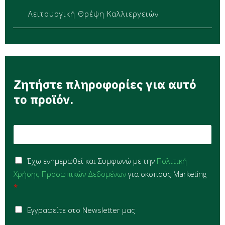
Λειτουργική Θρέψη Καλλιεργειών
Ζητήστε πληροφορίες για αυτό
το προϊόν.
E
m
a
G
i
Έχω ενημερωθεί και Συμφωνώ με την
Πολιτική
D
l
Χρήσης Προσωπικών Δεδομένων
για σκοπούς Marketing
P
*
*
R
A
S
g
Εγγραφείτε στο Newsletter μας
i
r