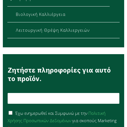
Βιολογική Καλλιέργεια
Λειτουργική Θρέψη Καλλιεργειών
Ζητήστε πληροφορίες για αυτό
το προϊόν.
E
m
a
G
i
Έχω ενημερωθεί και Συμφωνώ με την
Πολιτική
D
l
Χρήσης Προσωπικών Δεδομένων
για σκοπούς Marketing
P
*