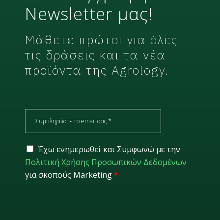
Newsletter μας!
Μάθετε πρώτοι για όλες
τις δράσεις και τα νέα
προϊόντα της Agrology.
E
m
a
i
G
Έχω ενημερωθεί και Συμφωνώ με την
l
D
Πολιτική Χρήσης Προσωπικών Δεδομένων
*
P
για σκοπούς Marketing
*
R
*