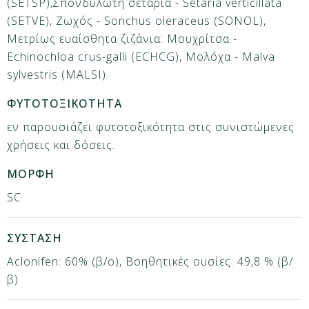
(SETSP),Σπονδυλωτή σετάρια - Setaria verticillata
(SETVE), Ζωχός - Sonchus oleraceus (SONOL),
Μετρίως ευαίσθητα ζιζάνια: Μουχρίτσα -
Echinochloa crus-galli (ECHCG), Μολόχα - Malva
sylvestris (MALSI).
ΦΥΤΟΤΟΞΙΚΟΤΗΤΑ
εν παρουσιάζει φυτοτοξικότητα στις συνιστώμενες
χρήσεις και δόσεις.
ΜΟΡΦΗ
SC
ΣΥΣΤΑΣΗ
Aclonifen: 60% (β/o), Βοηθητικές ουσίες: 49,8 % (β/
β)