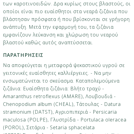
των καροτινοειδών. Δρα κυρίως στους βλαστούς, οι
οποίοι είναι πιο ευαίσθητοι στα νεαρά ζιζάνια που
βλάστησαν πρόσφατα ή που βρίσκονται σε γρήγορη
ανάπτυξη. Μετά την εφαρμογή του, τα ζιζάνια
εμφανίζουν λεύκανση και χλώρωση του νεαρού
βλαστού καθώς αυτός αναπτύσσεται.
ΠΑΡΑΤΗΡΗΣΕΙΣ
Να αποφεύγεται η μεταφορά ψεκαστικού υγρού σε
γειτονικές ευαίσθητες καλλιέργειες. - Να μην
ενσωματώνεται το σκεύασμα. Καταπολεμούμενα
ζιζάνια: Ευαίσθητα ζιζάνια: Βλήτο τραχύ -
Amaranthus retroflexus (AMARE), Λουβουδιά -
Chenopodium album (CHEAL), Τάτουλας - Datura
stramonium (DATST), Αγριοπιπεριά - Persicaria
maculosa (POLPE), Γλυστρίδα - Portulaca oleracea
(POROL), Σετάρια - Setaria sphacelata