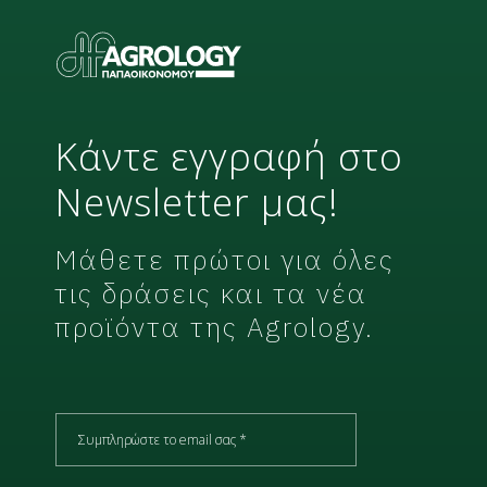
e
t
t
e
r
Κάντε εγγραφή στο
Newsletter μας!
Μάθετε πρώτοι για όλες
τις δράσεις και τα νέα
προϊόντα της Agrology.
E
m
a