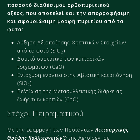
ποσοστό διαθέσιμου ορθοπυριτικού
οξέος
,
που αποτελεί και την απορροφήσιμη
και αφομοιώσιμη μορφή πυριτίου από τα
φυτά:
Αύξηση Αξιοποίησης Θρεπτικών Στοιχείων
από το φυτό (SiO
)
2
Δομικό συστατικό των κυτταρικών
τοιχωμάτων (CaO)
Ενίσχυση ενάντια στην Αβιοτική καταπόνηση
(SiO
)
2
Βελτίωση της Μετασυλλεκτικής διάρκειας
ζωής των καρπών (CaO)
Στόχοι Πειραματικού
Με την εφαρμογή των Προϊόντων
Λειτουργικής
Θρέψης Καλλιεργειών®
της Agrology σε