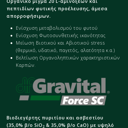
Οργανικό μίγμα 20 L-αμινοξέων και
πεπτιδίων φυτικής προέλευσης, άμεσα
απορροφήσιμων.
Ενίσχυση μεταβολισμού του φυτού
Ενίσχυση Φωτοσυνθετικής ικανότητας
Μείωση Βιοτικού και Αβιοτικού stress
(θερμικό, υδατικό, παγετός, αλατότητα κ.α.)
Βελτίωση Οργανοληπτικών χαρακτηριστικών
Καρπών.
Βιοδιεγέρτης πυριτίου και ασβεστίου
(35,0% β/o
SiO
& 35,0% β/ο CaO
) με υψηλό
2