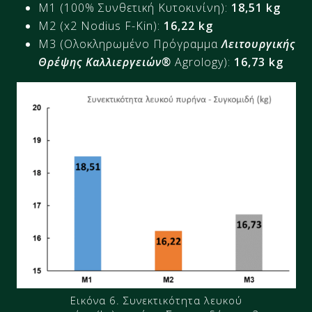
M1 (100% Συνθετική Κυτοκινίνη):
18,51
kg
M2 (x2 Nodius F-Kin):
16,22
kg
M3 (Ολοκληρωμένο Πρόγραμμα
Λειτουργικής
Θρέψης Καλλιεργειών®
Agrology):
16,73 kg
Εικόνα 6. Συνεκτικότητα λευκού