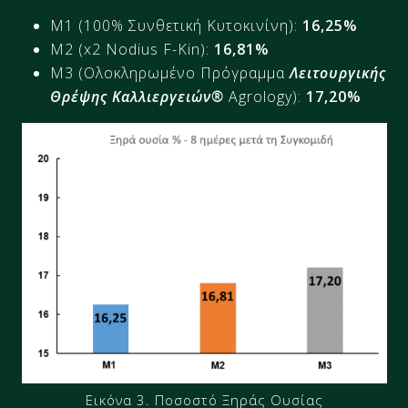
M1 (100% Συνθετική Κυτοκινίνη):
16,25%
M2 (x2 Nodius F-Kin):
16,81%
M3 (Ολοκληρωμένο Πρόγραμμα
Λειτουργικής
Θρέψης Καλλιεργειών®
Agrology):
17,20%
Εικόνα 3. Ποσοστό Ξηράς Ουσίας