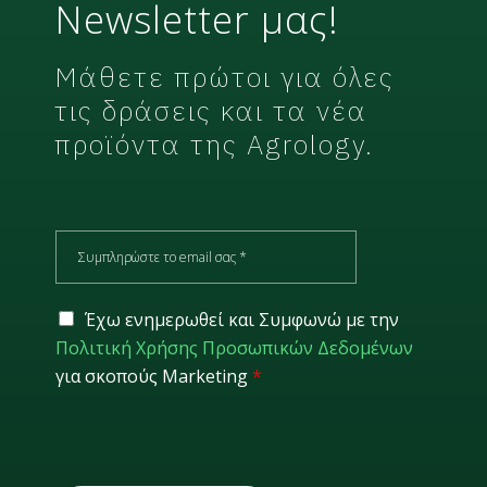
Newsletter μας!
Μάθετε πρώτοι για όλες
τις δράσεις και τα νέα
προϊόντα της Agrology.
E
m
a
i
G
Έχω ενημερωθεί και Συμφωνώ με την
l
D
Πολιτική Χρήσης Προσωπικών Δεδομένων
*
P
για σκοπούς Marketing
*
R
*