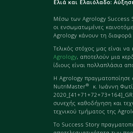
Ελιά και Ελαιόλαδο: Αύξη
Μέσω των Agrology Success S
οι ενσωματωμένες καινοτόμε
Agrology κάνουν τη διαφορά 
Τελικός στόχος μας είναι ν
Agrology
, αποτελούν μια κε
ίδιους είναι πολλαπλάσια α
Η Agrology πραγματοποίησε 
®
NutriMaster
κ. Ιωάννη Φωτίο
2020_[41+71+72+73+164]_GR)
συνεχής καθοδήγηση και τεχ
τεχνικού τμήματος της Agrolo
Το Success Story πραγματοπο
αποτελεσματικότητα των προ