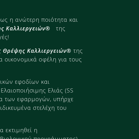
πως η ανώτερη ποιότητα και
ης Καλλιεργειών®
της
ές!
ς Θρέψης Καλλιεργειών®
της
α οικονομικά οφέλη για τους
ικών εφοδίων και
 Ελαιοποιήσιμης Ελιάς (SS
ια των εφαρμογών, υπήρχε
ιδικευμένα στελέχη του
α εκτιμηθεί η
 Βιολογικού προγράμματος),