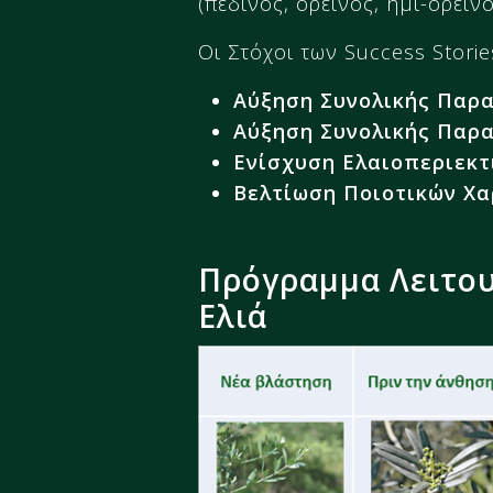
(πεδινός, ορεινός, ημι-ορεινό
Οι Στόχοι των Success Storie
Αύξηση Συνολικής Παρ
Αύξηση Συνολικής Παρ
Ενίσχυση Ελαιοπεριεκ
Βελτίωση Ποιοτικών Χα
Πρόγραμμα Λειτου
Ελιά