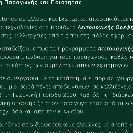
ση Παραγωγής και Ποιότητας
tories σε Ελλάδα και Εξωτερικό, αποδεικνύεται 
ς τεχνολογίες στα προϊόντα
Λειτουργικής Θρέψ
στις καλλιέργειες από τις πρώτες κιόλας εφαρμογ
α καταδείξουμε πως τα Προγράμματα
Λειτουργική
ρδοφόρα επένδυση για τους παραγωγούς, καθώς τ
πό το κόστος των συμπληρωματικών εφαρμογών!
σε συνεργασία με το κατάστημα εμπορίας γεωργ
υ μια σειρά πέντε αποδεικτικών, σε καλλιέργεια
, τη Γεωργική Περίοδο 2020. Καθ’ όλη τη διάρκε
νική υποστήριξη στον παραγωγό τόσο από τα εξε
gy, όσο και από τον κ. Φωτίου.
ιήθηκε σε 5 διαφορετικούς ελαιώνες με σκοπό ν
γραμμάτων Agrology (ενός Συμβατικού και ενός