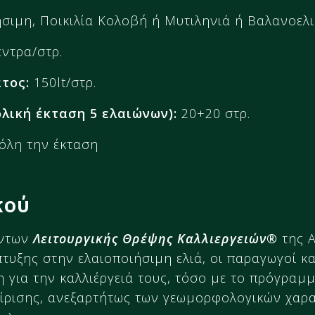
ήσιμη, Ποικιλία Κολοβή ή Μυτιληνιά ή Βαλανοελιά
ντρα/στρ.
τος:
150lt/στρ.
ολική έκταση 5 ελαιώνων):
20+20 στρ.
όλη την έκταση
κού
όντων
Λειτουργικής Θρέψης Καλλιεργειών®
της A
τυξης στην ελαιοποιήσιμη ελιά, οι παραγωγοί κ
 για την καλλιέργειά τους, τόσο με το πρόγραμμ
ίρισης, ανεξαρτήτως των γεωμορφολογικών χαρ