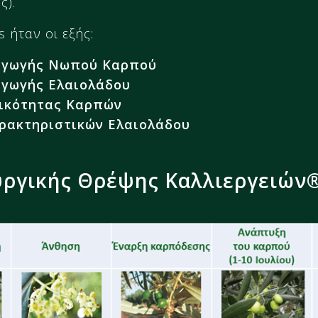
ς).
s ήταν οι εξής:
αγωγής Νωπού Καρπού
αγωγής Ελαιολάδου
τικότητας Καρπών
ρακτηριστικών Ελαιολάδου
ργικής Θρέψης Καλλιεργειών®