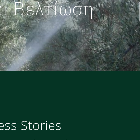
ι Βελτίωση
ess Stories