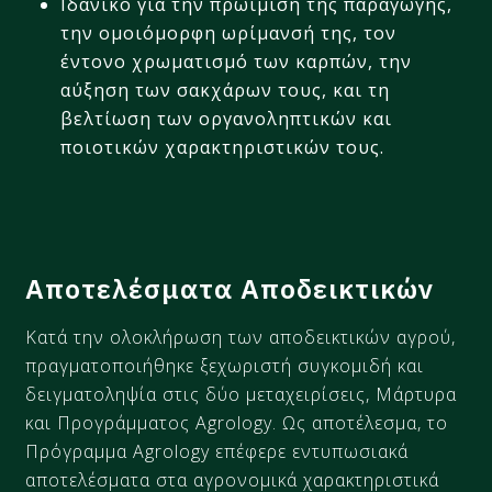
Ιδανικό για την
πρωίμιση
της παραγωγής,
την
ομοιόμορφη ωρίμανσή της, τον
έντονο χρωματισμό
των καρπών, την
αύξηση των σακχάρων τους, και τη
βελτίωση των οργανοληπτικών και
ποιοτικών
χαρακτηριστικών τους.
Αποτελέσματα Αποδεικτικών
Κατά την
ο
λοκ
λήρωση
των αποδεικτικών αγρού,
πραγματ
οπ
οιήθηκ
ε
ξ
εχωριστή συ
γκ
ομι
δή
και
δειγματοληψία στις δύο μεταχειρίσεις, Μάρτυρα
και Προγράμματος Agrology. Ως αποτέλεσμα, το
Πρόγραμμα Agrology επέφερε εντυπωσιακά
αποτελέσματα στα αγρονομικά χαρακτηριστικά