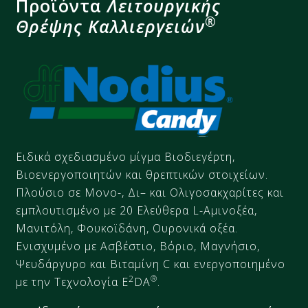
Προϊόντα
Λειτουργικής
®
Θρέψης Καλλιεργειών
Ειδικά σχεδιασμένο μίγμα
Βιοδιεγέρτη
,
Βιοενεργοποιητών
και θρεπτικών στοιχείων.
Πλούσιο σε
Μονο
-,
Δι
– και
Ολιγοσακχαρίτες
και
εμπλουτισμένο με 20 Ελεύθερα L-
Αμινοξέα,
Μανιτόλη
,
Φουκοϊδάνη
,
Ουρονικά
οξέα.
Ενισχυμένο με Ασβέστιο, Βόριο, Μαγνήσιο,
Ψευδάργυρο
και Βιταμίνη C και ενεργοποιημένο
2
®
με την Τεχνολογία
E
DA
.