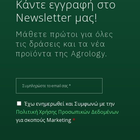
Κάντε εγγραφή στο
Newsletter μας!
Μάθετε πρώτοι για όλες
τις δράσεις και τα νέα
προϊόντα της Agrology.
E
m
a
i
G
Έχω ενημερωθεί και Συμφωνώ με την
l
D
Πολιτική Χρήσης Προσωπικών Δεδομένων
*
P
για σκοπούς Marketing
*
R
*