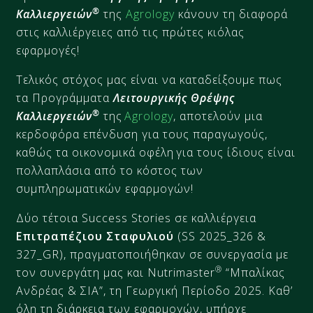
®
Καλλιεργειών
της
Agrology
κάνουν τη διαφορά
στις καλλιέργειες από τις πρώτες κιόλας
εφαρμογές!
Τελικός στόχος μας είναι να καταδείξουμε πως
τα Προγράμματα
Λειτουργικής Θρέψης
®
Καλλιεργειών
της
Agrology
, αποτελούν μια
κερδοφόρα επένδυση για τους παραγωγούς,
καθώς τα οικονομικά οφέλη για τους ίδιους είναι
πολλαπλάσια από το κόστος των
συμπληρωματικών εφαρμογών!
Δύο τέτοια Success Stories σε καλλιέργεια
Επιτραπέζιου Σταφυλιού
(
SS 20
25
_
3
26
&
3
27_GR
), πραγματοποιήθηκαν σε συνεργασία με
®
τον συνεργάτη μας και Nutrimaster
“
Μπαλίκας
Ανδρέας & ΣΙΑ
”, τη Γεωργική Περίοδο 2025. Καθ’
όλη τη διάρκεια των εφαρμογών, υπήρχε