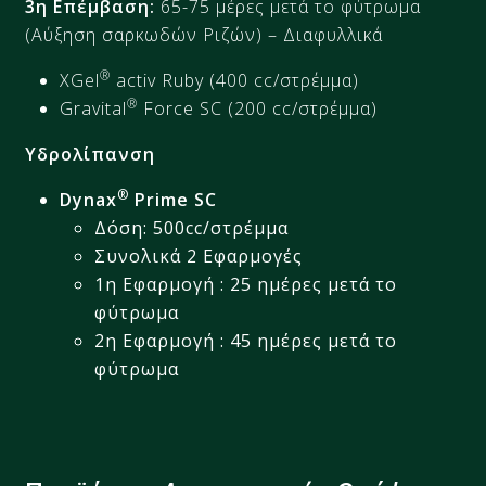
3
η
Επέμβαση
:
65-75 μέρες μετά το φύτρωμα
(Αύξηση σαρκωδών Ριζών) – Διαφυλλικά
®
Χ
Gel
activ
Ruby (400 cc/
στρέμμα
)
®
Gravital
Force SC (200 cc/
στρέμμα
)
Υδρολίπανση
®
Dynax
Prime SC
Δόση: 500cc/στρέμμα​
Συνολικά 2 Εφαρμογές​
1η Εφαρμογή : 25 ημέρες μετά το
φύτρωμα​
2η Εφαρμογή : 45 ημέρες μετά το
φύτρωμα​​