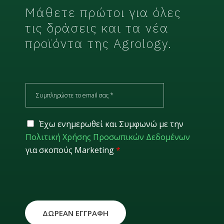
Μάθετε πρώτοι για όλες
τις δράσεις και τα νέα
προϊόντα της Agrology.
E
m
a
i
G
Έχω ενημερωθεί και Συμφωνώ με την
l
D
Πολιτική Χρήσης Προσωπικών Δεδομένων
*
P
για σκοπούς Marketing
*
R
*
ΔΩΡΕΑΝ ΕΓΓΡΑΦΗ