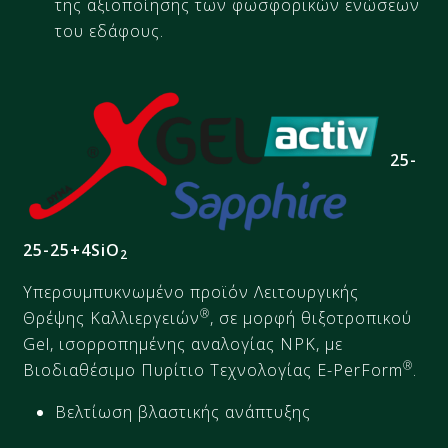
της αξιοποίησης των φωσφορικών
ενώσεων
του εδάφους.
25-
25-25+4
SiO
2
Υπερσυμπυκνωμένο προϊόν Λειτουργικής
®
Θρέψης Καλλιεργειών
, σε μορφή θιξοτροπικού
Gel, ισορροπημένης αναλογίας NPK, με
®
Βιοδιαθέσιμο Πυρίτιο Τεχνολογίας E-PerForm
.
Βελτίωση βλαστικής ανάπτυξης