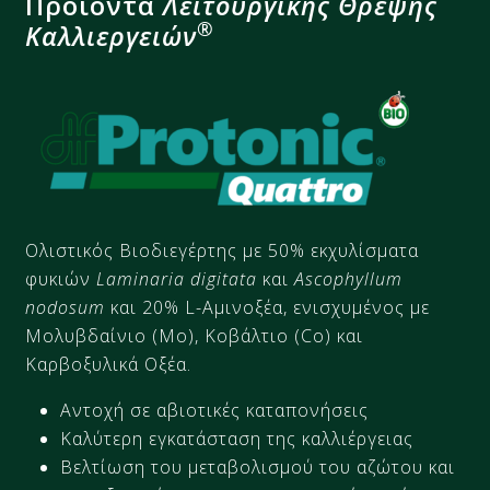
Προϊόντα
Λειτουργικής Θρέψης
®
Καλλιεργειών
Ολιστικός
Βιοδιεγέρτης
με 50% εκχυλίσματα
φυκιών
Laminaria digitata
και
Ascophyllum
nodosum
και 20%
L-
Αμινοξέα, ενισχυμένος με
Μολυβδαίνιο (
Μο
),
Κοβάλτιο (
Co)
και
Καρβοξυλικά
Οξέα.
Αντοχή σε αβιοτικές καταπονήσεις
Καλύτερη εγκατάσταση της καλλιέργειας
Βελτίωση του μεταβολισμού του αζώτου και