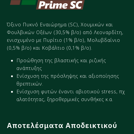
Όξινο Πυκνό
Εναιώρηµα
(SC),
Χουµικών
και
Φουλβικών
Οξέων
(30,5%
β/ο) από
Λεοναρδίτη
,
ενισχυµένο
µε Πυρίτιο (1% β/ο), Μολυβδαίνιο
(0,5% β/ο) και Κοβάλτιο
(0,1% β/ο).
Προώθηση της βλαστικής και ριζικής
ανάπτυξης
Ενίσχυση της πρόσληψης και αξιοποίησης
θρεπτικών.
Ενίσχυση φυτών έναντι αβιοτικού
stress
, πχ
αλατότητας
,
ξηροθερμικές
συνθήκες
κ.α.
Αποτελέσματα Αποδεικτικού