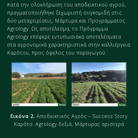
Κατά την
ο
λοκ
λήρωση
του αποδεικτικού αγρού,
πραγματ
οπ
οιήθηκ
ε
ξ
εχωριστή συ
γκ
ομι
δή
στις
δύο μεταχειρίσεις, Μάρτυρα και Προγράμματος
Agrology. Ως αποτέλεσμα, το Πρόγραμμα
Agrology επέφερε εντυπωσιακά αποτελέσματα
στα αγρονομικά χαρακτηριστικά στην καλλιέργεια
Καρότου
, προς όφελος του παραγωγού.
Εικόνα 2.
Αποδεικτικός Αγρός​ – Success Story
Καρότο. Agrology δεξιά, Μάρτυρας αριστερά