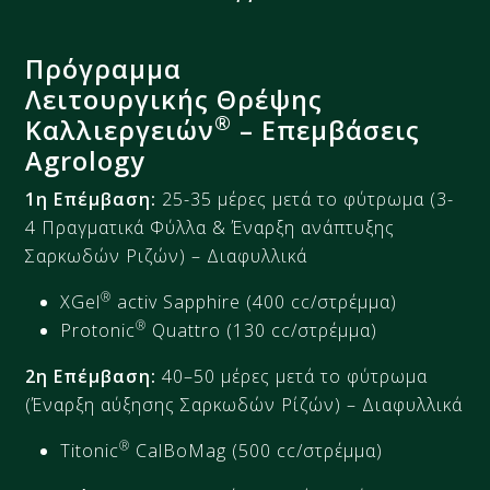
Πρόγραμμα
Λειτουργικής Θρέψης
®
Καλλιεργειών
– Επεμβάσεις
Agrology
1η Επέμβαση:​
25
-35
μέρες μετά το φύτρωμα (3-
4
Πραγματικά Φύλλα & Έναρξη ανάπτυξης
Σαρκωδών
Ριζών) – Διαφυλλικά
®
XGel
activ
Sapphire (
4
00 cc/
στρέμμα
)
®
Protonic
Quattro (130 cc/
στρέμμα)
2η Επέμβαση:​
4
0
–
5
0 μέρες μετά το φύτρωμα
(Έναρξη αύξησης Σαρκωδών Ρίζών) – Διαφυλλικά
®
Τ
itonic
CalBoMag
(500 cc/
στρέμμα
)