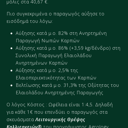
μόλις στα 40,67 €.
Πιο συγκεκριμένα ο παραγωγός αύξησε το
εισόδημά του λόγω:
Αύξησης κατά μ.ο. 82% στη Ανηρτημένη
Παραγωγή Νωπών Καρπών
Αύξησης κατά μ.ο. 86% (+3,59 kg/δένδρο) στη
Συνολική Παραγωγή Ελαιολάδου
Ανηρτημένων Καρπών
Αύξησης κατά μ.ο. 2,5% της
Ελαιοπεριεκτικότητας των Καρπών
Βελτίωσης κατά μ.ο. 31,3% της Οξύτητας του
Ελαιολάδου Ανηρτημένης Παραγωγής
Ο λόγος Κόστος : Ωφέλεια είναι 1:4,5. Δηλαδή
για κάθε 1€ που επενδύει ο παραγωγός στα
σκευάσματα
Λειτουργικής Θρέψης
Καλλιεργειών
®
του προγράμματος Agrology,