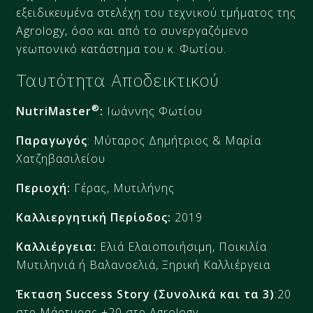
εξειδικευμένα στελέχη του τεχνικού τμήματος της
Agrology, όσο και από το συνεργαζόμενο
γεωπονικό κατάστημα του κ. Φωτίου.
Ταυτότητα Αποδεικτικού
®
NutriMaster
:
Ιωάννης Φωτίου
Παραγωγός
: Μύταρος Δημήτριος & Μαρία
Χατζηβασιλείου
Περιοχή:
Γέρας, Μυτιλήνης
Καλλιεργητική Περίοδος:
2019
Καλλιέργεια:
Ελιά Ελαιοποιήσιμη, Ποικιλία
Μυτιληνιά ή Βαλανοελιά, Ξηρική Καλλιέργεια
Έκταση
Success
Story
(Συνολικά και τα 3)
:20
στρ Μάρτυρας +20 στρ Agrology​