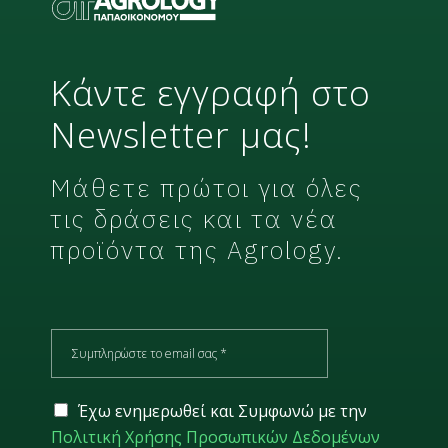
Κάντε εγγραφή στο
Newsletter μας!
Μάθετε πρώτοι για όλες
τις δράσεις και τα νέα
προϊόντα της Agrology.
E
m
a
i
G
Έχω ενημερωθεί και Συμφωνώ με την
l
D
Πολιτική Χρήσης Προσωπικών Δεδομένων
*
P