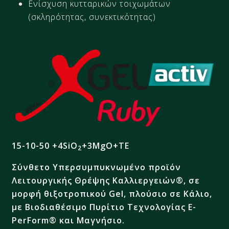
Ενίσχυση κυτταρικών τοιχωμάτων
(σκληρότητας,
συνεκτικότητας)
15-10-50 +4
SiO
+
3MgO+
ΤΕ
2
Σύνθετο Υπερσυμπυκνωμένο προϊόν
Λειτουργικής Θρέψης Καλλιεργειών®, σε
μορφή θιξοτροπικού Gel, πλούσιο σε Κάλιο,
με Βιοδιαθέσιμο Πυρίτιο Τεχνολογίας E-
PerForm® και Μαγνήσιο.