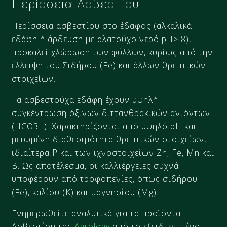
Περίσσεια Ασβεστίου
Περίσσεια ασβεστίου στο έδαφος (αλκαλικά
εδάφη ή άρδευση με αλατούχο νερό pΗ> 8),
προκαλεί χλώρωση των φύλλων, κυρίως από την
έλλειψη του Σιδήρου (Fe) και άλλων θρεπτικών
στοιχείων.
Τα ασβεστούχα εδάφη έχουν υψηλή
συγκέντρωση όξινων διττανθρακικών ανιόντων
(HCO3 -). Χαρακτηρίζονται από υψηλό pH και
μειωμένη διαθεσιμότητα θρεπτικών στοιχείων,
ιδιαίτερα P και των ιχνοστοιχείων Zn, Fe, Mn και
B. Ως αποτέλεσμα, οι καλλιέργειες συχνά
υποφέρουν από τροφοπενίες, όπως σιδήρου
(Fe), καλίου (Κ) και μαγνησίου (Mg).
Ενημερωθείτε αναλυτικά για τα προϊόντα
Ασβεστίου της
Agrology
από το εξειδικευμένο