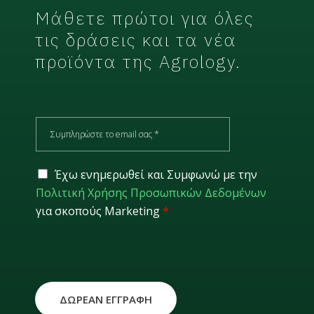
Μάθετε πρώτοι για όλες
τις δράσεις και τα νέα
προϊόντα της Agrology.
E
m
a
i
G
Έχω ενημερωθεί και Συμφωνώ με την
l
D
Πολιτική Χρήσης Προσωπικών Δεδομένων
*
P
για σκοπούς Marketing
*
R
*
ΔΩΡΕΑΝ ΕΓΓΡΑΦΗ