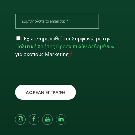
E
m
a
i
G
Έχω ενημερωθεί και Συμφωνώ με την
l
D
Πολιτική Χρήσης Προσωπικών Δεδομένων
*
P
για σκοπούς Marketing
*
R
*
ΔΩΡΕΑΝ ΕΓΓΡΑΦΗ