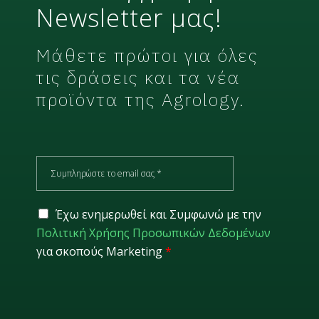
Newsletter μας!
Μάθετε πρώτοι για όλες
τις δράσεις και τα νέα
προϊόντα της Agrology.
E
m
a
i
G
Έχω ενημερωθεί και Συμφωνώ με την
l
D
Πολιτική Χρήσης Προσωπικών Δεδομένων
*
P
για σκοπούς Marketing
*
R
*