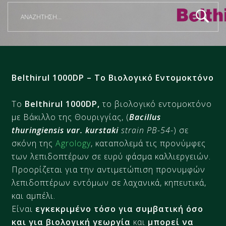
Belthirul 1000DP – Το Βιολογικό Εντομοκτόνο
Το
Belthirul 1000DP,
το βιολογικό εντομοκτόνο
με Βάκιλλο της Θουριγγίας, (
Bacillus
thuringiensis var. kurstak
i
strain PB-54
-) σε
σκόνη της
Agrology
, καταπολεμά τις προνύμφες
των λεπιδοπτέρων σε ευρύ φάσμα καλλιεργειών.
Προορίζεται για την αντιμετώπιση προνυμφών
λεπιδοπτέρων εντόμων σε λαχανικά, κηπευτικά,
και αμπέλι.
Είναι
εγκεκριμένο τόσο για συμβατική όσο
και για βιολογική γεωργία
και
μπορεί να