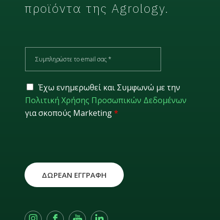
προϊόντα της Agrology.
E
m
a
i
G
Έχω ενημερωθεί και Συμφωνώ με την
l
D
Πολιτική Χρήσης Προσωπικών Δεδομένων
*
P
για σκοπούς Marketing
*
R
*
ΔΩΡΕΑΝ ΕΓΓΡΑΦΗ